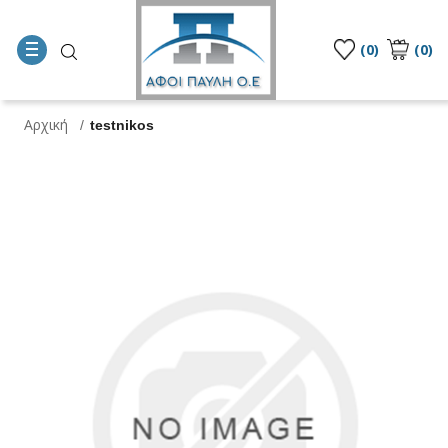
(0)
(0)
Αρχική
/
testnikos