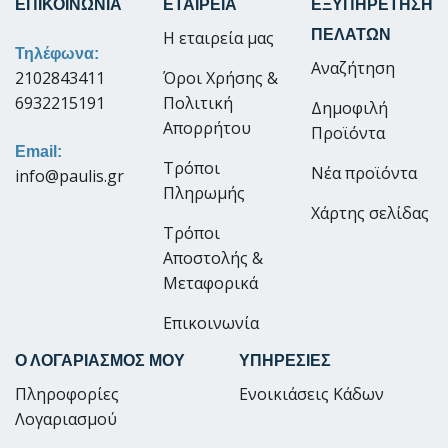
ΕΠΙΚΟΙΝΩΝΙΑ
ΕΤΑΙΡΕΙΑ
ΕΞΥΠΗΡΕΤΗΣΗ
ΠΕΛΑΤΩΝ
Η εταιρεία μας
Τηλέφωνα:
Αναζήτηση
2102843411
Όροι Χρήσης &
6932215191
Πολιτική
Δημοφιλή
Απορρήτου
Προϊόντα
Email:
Τρόποι
Νέα προϊόντα
info@paulis.gr
Πληρωμής
Χάρτης σελίδας
Τρόποι
Αποστολής &
Μεταφορικά
Επικοινωνία
Ο ΛΟΓΑΡΙΑΣΜΟΣ ΜΟΥ
ΥΠΗΡΕΣΙΕΣ
Πληροφορίες
Ενοικιάσεις Κάδων
Λογαριασμού