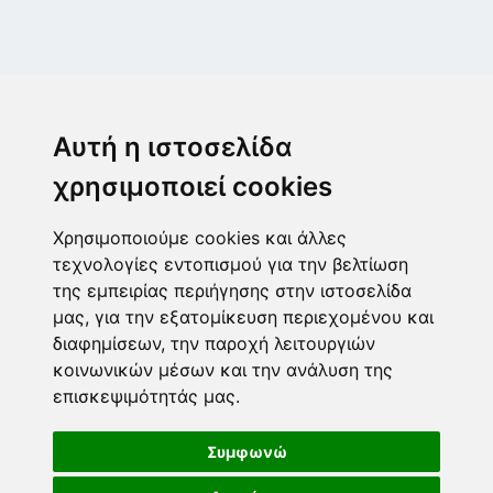
Μεταμόρφωση
Μεσογίτη Ι. 1Α ,14452, Μεταμόρφωση
Αυτή η ιστοσελίδα
2102843411
6932215191
χρησιμοποιεί cookies
info@paulis.gr
Χρησιμοποιούμε cookies και άλλες
Ωράριο καταστήματος
τεχνολογίες εντοπισμού για την βελτίωση
της εμπειρίας περιήγησης στην ιστοσελίδα
μας, για την εξατομίκευση περιεχομένου και
διαφημίσεων, την παροχή λειτουργιών
Ασφαλές περιβάλλον πληρωμών
κοινωνικών μέσων και την ανάλυση της
επισκεψιμότητάς μας.
Τρόποι πληρωμής
Ακολουθήστε μας
Συμφωνώ