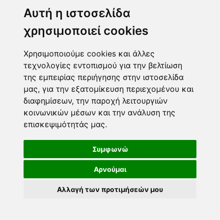
Μεσογίτη Ι. 1Α ,14452, Μεταμόρφωση
Αυτή η ιστοσελίδα
2102843411
6932215191
χρησιμοποιεί cookies
info@paulis.gr
Χρησιμοποιούμε cookies και άλλες
Ωράριο καταστήματος
τεχνολογίες εντοπισμού για την βελτίωση
της εμπειρίας περιήγησης στην ιστοσελίδα
μας, για την εξατομίκευση περιεχομένου και
διαφημίσεων, την παροχή λειτουργιών
Ασφαλές περιβάλλον πληρωμών
κοινωνικών μέσων και την ανάλυση της
επισκεψιμότητάς μας.
Τρόποι πληρωμής
Ακολουθήστε μας
Συμφωνώ
Αρνούμαι
DEVELOPED BY
COPYRIGHT © 2026
Αλλαγή των προτιμήσεών μου
PAULIS.GR. ΔΙΑΤΗΡΟΎΝΤΑΙ
ΌΛΑ ΤΑ ΠΝΕΥΜΑΤΙΚΆ
ΔΙΚΑΙΏΜΑΤΑ.