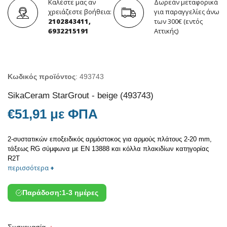
Καλέστε μας αν
Δωρεάν μεταφορικά
χρειάζεστε βοήθεια:
για παραγγελίες άνω
2102843411,
των 300€ (εντός
6932215191
Αττικής)
Κωδικός προϊόντος
:
493743
SikaCeram StarGrout - beige (493743)
€51,91 με ΦΠΑ
2-συστατικών εποξειδικός αρμόστοκος για αρμούς πλάτους 2-20 mm,
τάξεως RG σύμφωνα με ΕΝ 13888 και κόλλα πλακιδίων κατηγορίας
R2T
περισσότερα
+
Παράδοση:
1-3 ημέρες
Συσκευασία