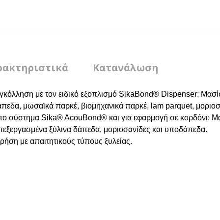
ρακτηριστικά
Κατανάλωση
γκόλληση με τον ειδικό εξοπλισμό SikaBond® Dispenser: Μασίφ
πεδα, μωσαϊκά παρκέ, βιομηχανικά παρκέ, lam parquet, μοριο
 το σύστημα Sika® AcouBond® και για εφαρμογή σε κορδόνι: Μα
πεξεργασμένα ξύλινα δάπεδα, μοριοσανίδες και υποδάπεδα.
χρήση με απαιτητικούς τύπους ξυλείας.