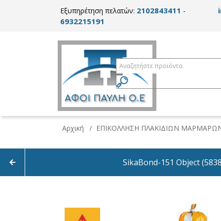
2102843411
Εξυπηρέτηση πελατών:
-
6932215191
Αρχική
ΕΠΙΚΟΛΛΗΣΗ ΠΛΑΚΙΔΙΩΝ ΜΑΡΜΑΡΩ
/
SikaBond-151 Object (58388