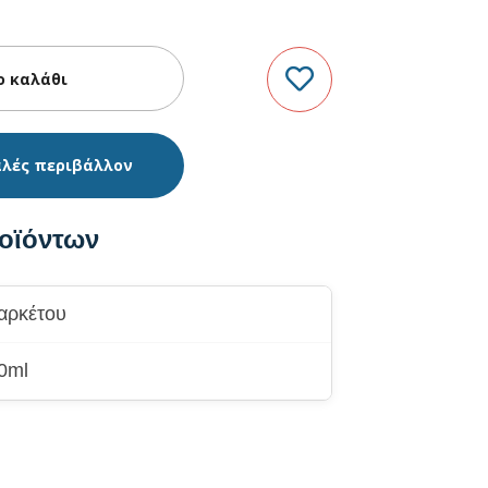
αλές περιβάλλον
οϊόντων
παρκέτου
00ml