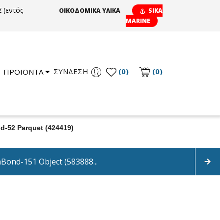
 (εντός
ΟΙΚΟΔΟΜΙΚΑ ΥΛΙΚΑ
SIKA
MARINE
ΣΎΝΔΕΣΗ
(0)
(0)
ΠΡΟΪΟΝΤΑ
d-52 Parquet (424419)
aBond-151 Object (583888...