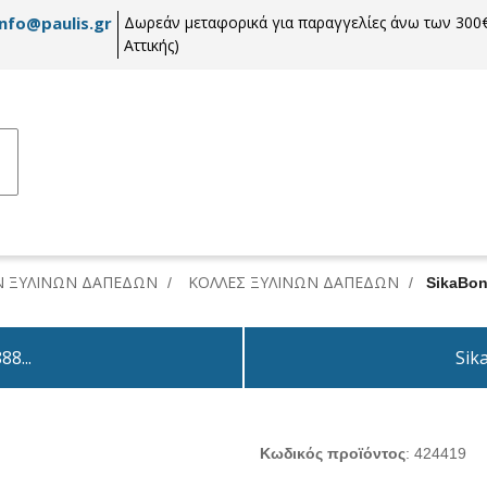
info@paulis.gr
Δωρεάν μεταφορικά για παραγγελίες άνω των 300€
Αττικής)
Ν ΞΥΛΙΝΩΝ ΔΑΠΕΔΩΝ
ΚΟΛΛΕΣ ΞΥΛΙΝΩΝ ΔΑΠΕΔΩΝ
/
/
SikaBon
8...
Sik
Κωδικός προϊόντος
:
424419