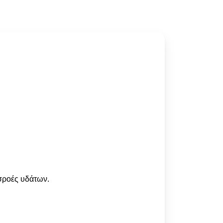
ισροές υδάτων.