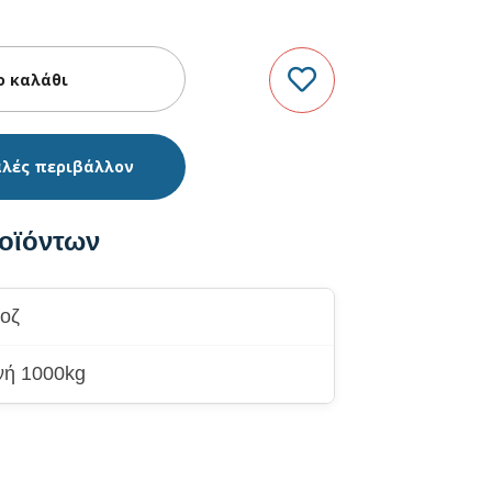
αλές περιβάλλον
οϊόντων
ροζ
νή 1000kg