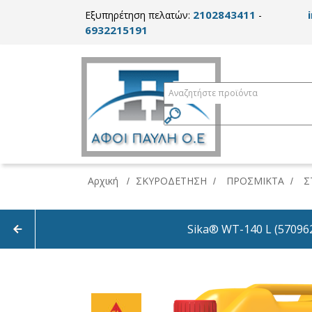
2102843411
Εξυπηρέτηση πελατών:
-
6932215191
Αρχική
ΣΚΥΡΟΔΕΤΗΣΗ
ΠΡΟΣΜΙΚΤΑ
Σ
/
/
/
Sika® WT-140 L (57096