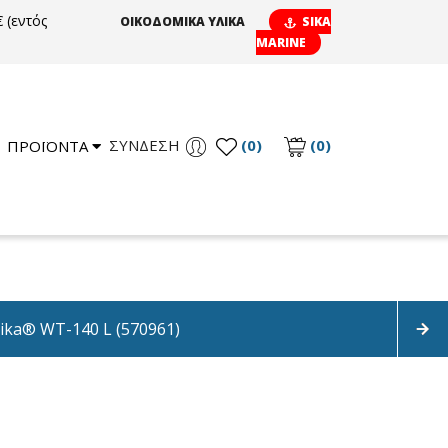
 (εντός
ΟΙΚΟΔΟΜΙΚΑ ΥΛΙΚΑ
SIKA
MARINE
ΣΎΝΔΕΣΗ
(0)
(0)
ΠΡΟΪΟΝΤΑ
ika® WT-140 L (570961)