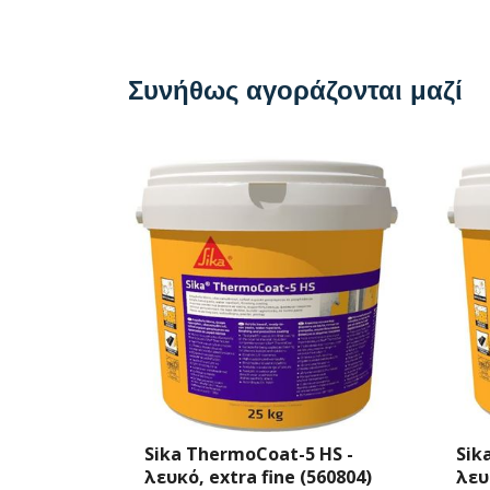
Συνήθως αγοράζονται μαζί
 HS -
Sika ThermoCoat-5 HS -
Sik
560804)
λευκό, fine (585977)
λευ