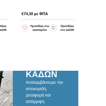
€74,30 με ΦΠΑ
€61,83 μ
θήκη
Προσθήκη στα
Προσθήκη
Προσθ
αλάθι
αγαπημένα
στο καλάθι
αγα
ΕΝΟΙΚΙΑΣΕΙΣ
ΚΑΔΩΝ
Αναλαμβάνουμε την
αποκομιδή,
μεταφορά και
απόρριψη