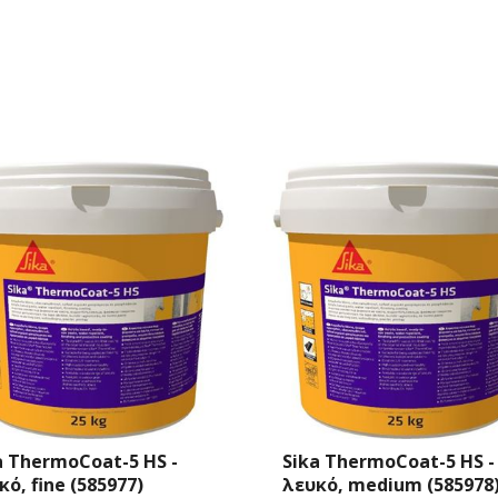
a ThermoCoat-5 HS -
Sika ThermoCoat-5 HS Si
κό, medium (585978)
- λευκό, fine (554505)