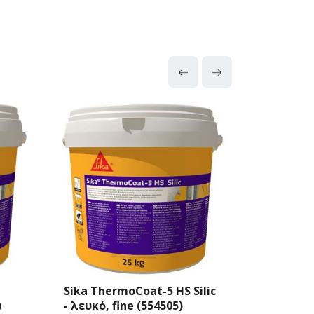
ΝΕΑ
lic
Sika ThermoCoat-5 HS Silic
Sika The
- λευκό, medium (561143)
λευκό, ex