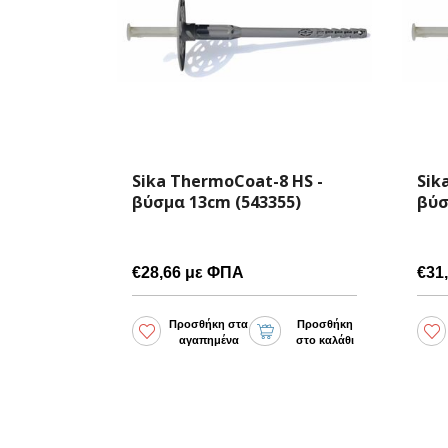
 HS -
Sika ThermoCoat-8 HS -
Sik
5)
βύσμα 15cm (543356)
βύσ
€31,11 με ΦΠΑ
€27
Προσθήκη
Προσθήκη στα
Προσθήκη
στο καλάθι
αγαπημένα
στο καλάθι