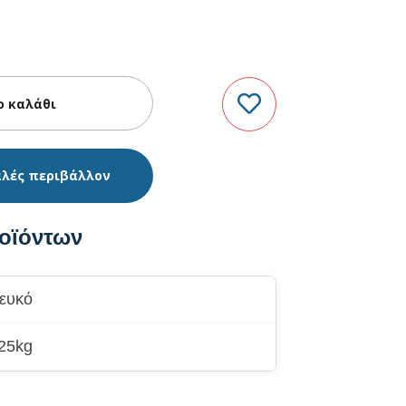
αλές περιβάλλον
οϊόντων
λευκό
 25kg