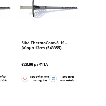
Sika ThermoCoat-8 HS -
Sika The
βύσμα 15cm (543356)
βύσμα 11
€31,11 με ΦΠΑ
€27,52 μ
θήκη
Προσθήκη στα
Προσθήκη
Προσθ
αλάθι
αγαπημένα
στο καλάθι
αγα