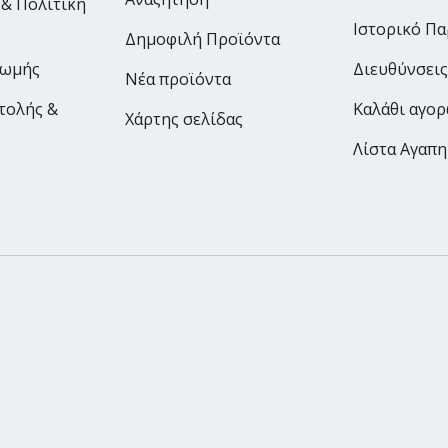
 & Πολιτική
Ιστορικό Π
Δημοφιλή Προϊόντα
ρωμής
Διευθύνσεις
Νέα προϊόντα
τολής &
Καλάθι αγο
Χάρτης σελίδας
Λίστα Αγαπ