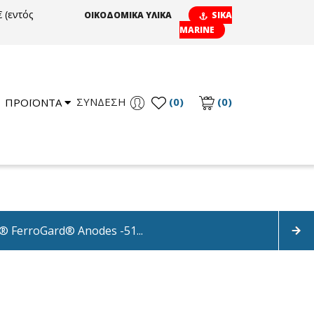
 (εντός
ΟΙΚΟΔΟΜΙΚΑ ΥΛΙΚΑ
SIKA
MARINE
ΣΎΝΔΕΣΗ
(0)
(0)
ΠΡΟΪΟΝΤΑ
® FerroGard® Anodes -51...