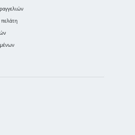
αραγγελιών
 πελάτη
ρών
ημένων