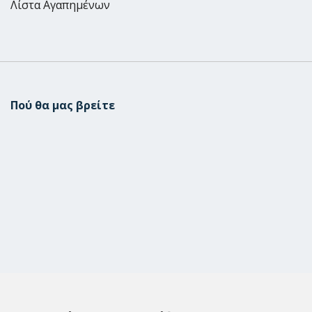
Λίστα Αγαπημένων
Πού θα μας βρείτε
Μεταμόρφωση
Μεσογίτη Ι. 1Α ,14452, Μεταμόρφωση