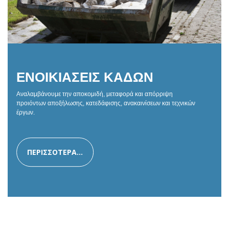
ΕΝΟΙΚΙΑΣΕΙΣ ΚΑΔΩΝ
Αναλαμβάνουμε την αποκομιδή, μεταφορά και απόρριψη
προιόντων αποξήλωσης, κατεδάφισης, ανακαινίσεων και τεχνικών
έργων.
ΠΕΡΙΣΣΟΤΕΡΑ...