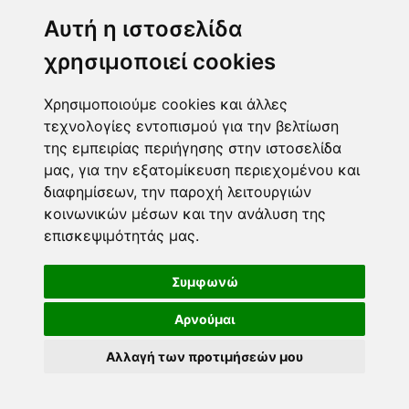
Μεσογίτη Ι. 1Α ,14452, Μεταμόρφωση
Αυτή η ιστοσελίδα
2102843411
6932215191
χρησιμοποιεί cookies
info@paulis.gr
Χρησιμοποιούμε cookies και άλλες
Ωράριο καταστήματος
τεχνολογίες εντοπισμού για την βελτίωση
της εμπειρίας περιήγησης στην ιστοσελίδα
μας, για την εξατομίκευση περιεχομένου και
διαφημίσεων, την παροχή λειτουργιών
Ασφαλές περιβάλλον πληρωμών
κοινωνικών μέσων και την ανάλυση της
επισκεψιμότητάς μας.
Τρόποι πληρωμής
Ακολουθήστε μας
Συμφωνώ
Αρνούμαι
DEVELOPED BY
COPYRIGHT © 2026
Αλλαγή των προτιμήσεών μου
PAULIS.GR. ΔΙΑΤΗΡΟΎΝΤΑΙ
ΌΛΑ ΤΑ ΠΝΕΥΜΑΤΙΚΆ