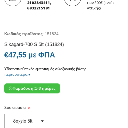
2102843411,
των 300€ (εντός
6932215191
Αττικής)
Κωδικός προϊόντος
:
151824
Sikagard-700 S 5lt (151824)
€47,55 με ΦΠΑ
Υδατοαπωθητικός εμποτισμός σιλοξανικής βάσης
περισσότερα
+
Παράδοση:
1-3 ημέρες
Συσκευασία
*