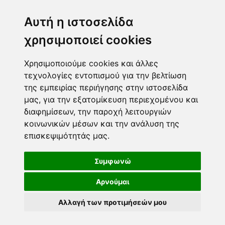
Μεσογίτη Ι. 1Α ,14452, Μεταμόρφωση
Αυτή η ιστοσελίδα
2102843411
6932215191
χρησιμοποιεί cookies
info@paulis.gr
Χρησιμοποιούμε cookies και άλλες
Ωράριο καταστήματος
τεχνολογίες εντοπισμού για την βελτίωση
της εμπειρίας περιήγησης στην ιστοσελίδα
μας, για την εξατομίκευση περιεχομένου και
διαφημίσεων, την παροχή λειτουργιών
Ασφαλές περιβάλλον πληρωμών
κοινωνικών μέσων και την ανάλυση της
επισκεψιμότητάς μας.
Τρόποι πληρωμής
Ακολουθήστε μας
Συμφωνώ
Αρνούμαι
DEVELOPED BY
COPYRIGHT © 2026
Αλλαγή των προτιμήσεών μου
PAULIS.GR. ΔΙΑΤΗΡΟΎΝΤΑΙ
ΌΛΑ ΤΑ ΠΝΕΥΜΑΤΙΚΆ