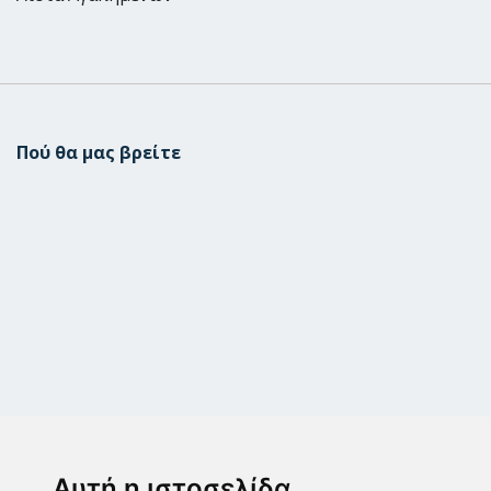
Πού θα μας βρείτε
Μεταμόρφωση
Μεσογίτη Ι. 1Α ,14452, Μεταμόρφωση
Αυτή η ιστοσελίδα