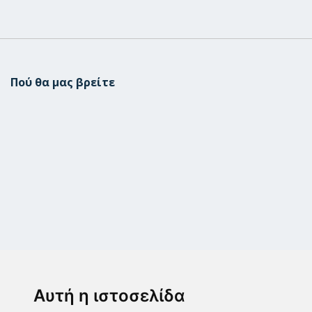
Πού θα μας βρείτε
Μεταμόρφωση
Μεσογίτη Ι. 1Α ,14452, Μεταμόρφωση
Αυτή η ιστοσελίδα
2102843411