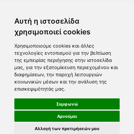
Μεταμόρφωση
Μεσογίτη Ι. 1Α ,14452, Μεταμόρφωση
Αυτή η ιστοσελίδα
2102843411
6932215191
χρησιμοποιεί cookies
info@paulis.gr
Χρησιμοποιούμε cookies και άλλες
Ωράριο καταστήματος
τεχνολογίες εντοπισμού για την βελτίωση
της εμπειρίας περιήγησης στην ιστοσελίδα
μας, για την εξατομίκευση περιεχομένου και
διαφημίσεων, την παροχή λειτουργιών
Ασφαλές περιβάλλον πληρωμών
κοινωνικών μέσων και την ανάλυση της
επισκεψιμότητάς μας.
Τρόποι πληρωμής
Ακολουθήστε μας
Συμφωνώ
Αρνούμαι
DEVELOPED BY
COPYRIGHT © 2026
Αλλαγή των προτιμήσεών μου
PAULIS.GR. ΔΙΑΤΗΡΟΎΝΤΑΙ