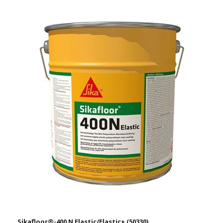
Sikafloor®-400 N Elastic/Elastic+ (50330)