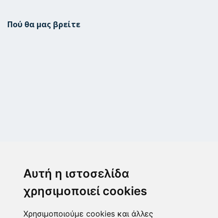
Πού θα μας βρείτε
Μεταμόρφωση
Μεσογίτη Ι. 1Α ,14452, Μεταμόρφωση
Αυτή η ιστοσελίδα
2102843411
6932215191
χρησιμοποιεί cookies
info@paulis.gr
Χρησιμοποιούμε cookies και άλλες