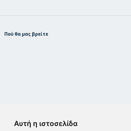
Πού θα μας βρείτε
Μεταμόρφωση
Μεσογίτη Ι. 1Α ,14452, Μεταμόρφωση
Αυτή η ιστοσελίδα
2102843411